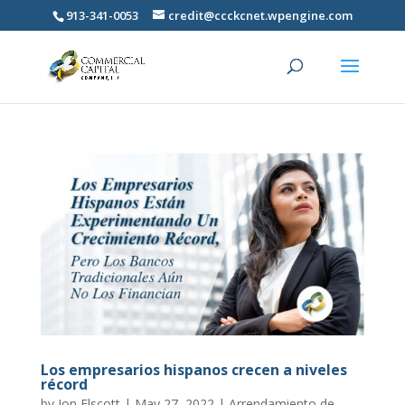
913-341-0053
credit@ccckcnet.wpengine.com
Los empresarios hispanos crecen a niveles
récord
by
Jon Elscott
|
May 27, 2022
|
Arrendamiento de