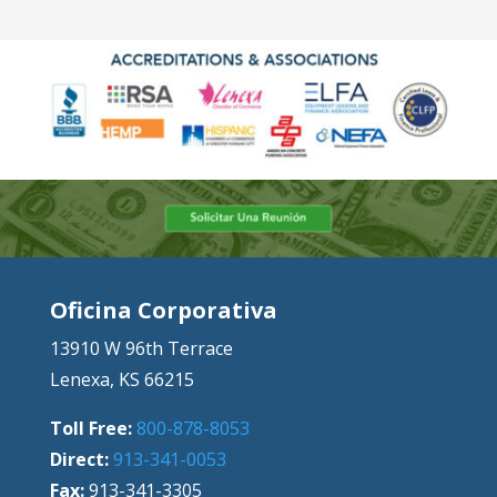
Oficina Corporativa
13910 W 96th Terrace
Lenexa, KS 66215
Toll Free:
800-878-8053
Direct:
913-341-0053
Fax:
913-341-3305